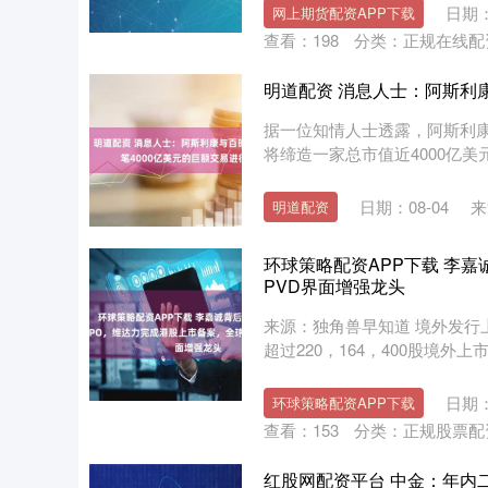
日期：
网上期货配资APP下载
查看：
198
分类：
正规在线配
明道配资 消息人士：阿斯利
据一位知情人士透露，阿斯利
将缔造一家总市值近4000亿美
日期：08-04
来
明道配资
环球策略配资APP下载 李
PVD界面增强龙头
来源：独角兽早知道 境外发行
超过220，164，400股境外上
日期：
环球策略配资APP下载
查看：
153
分类：
正规股票配
红股网配资平台 中金：年内