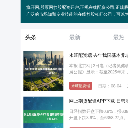
旗开网,股票网炒股配资开户,正规在线配资公司,正
广泛的市场知和专业技能的在线炒股杠杆公司，可以
头条
最新
最热
永旺配资端 去年我国基本养老
本报北京8月2日电（记者吴储
展公报》显示：截至2025年末，
日期：08-04
永旺配资端
网上期货配资APP下载 日韩
日经指数开盘下跌0.8%，报63
开盘下跌3.6%，至6358.27点