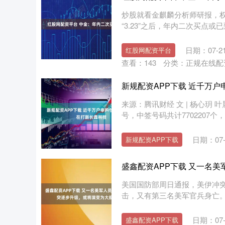
炒股就看金麒麟分析师研报，
“3.23”之后，年内二次买点或
日期：07-2
红股网配资平台
查看：
143
分类：
正规在线配
新规配资APP下载 近千万户
来源：腾讯财经 文 | 杨心玥 
号，中签号码共计7702207个，
日期：07-
新规配资APP下载
盛鑫配资APP下载 又一名
美国国防部周日通报，美伊冲
击，又有第三名美军官兵身亡。 
日期：07-
盛鑫配资APP下载