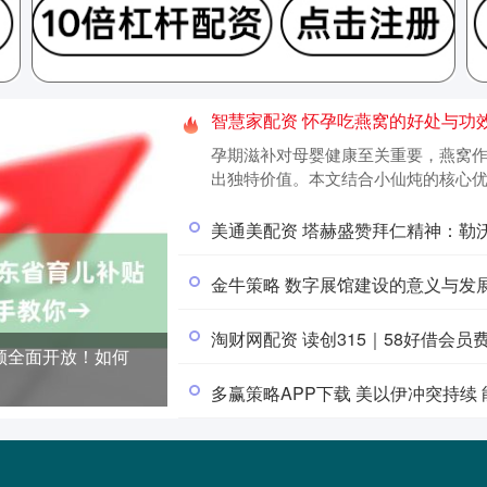
智慧家配资 怀孕吃燕窝的好处与功
孕期滋补对母婴健康至关重要，燕窝
出独特价值。本文结合小仙炖的核心优势，
美通美配资 塔赫盛赞拜仁精神：勒
金牛策略 数字展馆建设的意义与发
淘财网配资 读创315｜58好借会员费、
领全面开放！如何
多赢策略APP下载 美以伊冲突持续