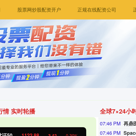
网
股票网炒股配资开户
正规在线配资公司
行情 实时轮播
全球7×24小
07:46 PM
07:46 PM
Spa
北证50
1122.88
创业板指
3.42
0.30%