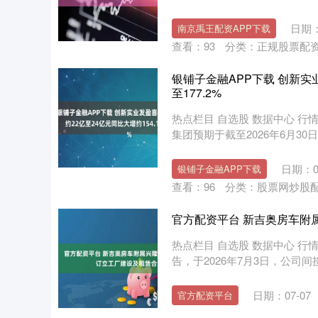
日期：
南京禹王配资APP下载
查看：
93
分类：
正规股票配
银铺子金融APP下载 创新实业
至177.2%
热点栏目 自选股 数据中心 行情
集团预期于截至2026年6月30
日期：07
银铺子金融APP下载
查看：
96
分类：
股票网炒股
官方配资平台 新吉奥房车附
热点栏目 自选股 数据中心 行情
告，于2026年7月3日，公司间
日期：07-07
官方配资平台