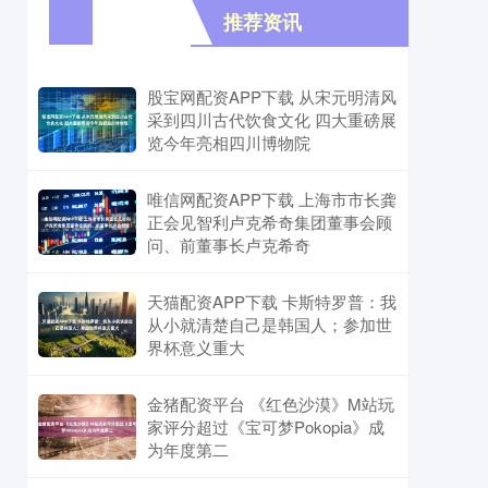
战公牛，詹姆斯带伤复出力争四连胜，湖人若胜将重
推荐资讯
股宝网配资APP下载 从宋元明清风
返西部第三，公牛则
采到四川古代饮食文化 四大重磅展
览今年亮相四川博物院
唯信网配资APP下载 上海市市长龚
正会见智利卢克希奇集团董事会顾
问、前董事长卢克希奇
天猫配资APP下载 卡斯特罗普：我
从小就清楚自己是韩国人；参加世
界杯意义重大
金猪配资平台 《红色沙漠》M站玩
家评分超过《宝可梦Pokopia》成
为年度第二