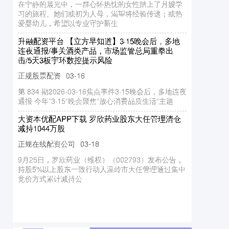
团，“希尔顿同级酒店”成普通酒店，“一线海景房”看不
评分,两人满分,一人不及格
股票网炒股配资开户
03-21
秋冬季节一到，幼儿园班级群里请假的消息就渐渐多
到海景……春
起来。“宝宝咳嗽发烧了”“孩子得了手足口病”……作为
正规股票配资
03-15
△以军发布的行动画面 当地时间19日，以色列国防军
新手宝妈，看着别的家长
表示，18日晚对伊朗北部里海沿岸港口城市班达尔安
今日（2026年3月13日）上午10点30分，湖人主场迎
扎利发动空袭，摧毁伊朗