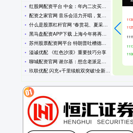
红股网配资平台 中金：年内二次买点或已到来
配资之家官网 音乐会活力开唱，复兴岛12万㎡滨水空间迎首秀
什么是股票杠杆官网 “春赏花、夏采果”农旅互促模式构建新生态
黑马盘配资APP下载 上海今年将再打通6处“绿环”断点
苏州股票配资网平台 特朗普吐槽德国、澳大利亚
溢诚优配 《红色沙漠》重要技巧分享
聊城配资官网 谢尔基：想念老派足球，足球16年后走下坡；想要
玖联优配 闪充+千里续航双突破!全新腾势Z9GT重构30万级