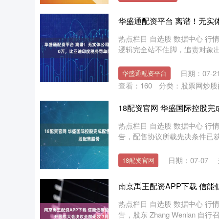
华盛通配资平台 离谱！无实
热点栏目 自选股 数据中心 行
逻辑完全站不住脚，追责对象出现
日期：07-2
华盛通配资平台
查看：
160
分类：
股票网炒股
18配资官网 华盛国际控股完成
热点栏目 自选股 数据中心 行情
告，配售协议所载先决条件已获达成
日期：07-07
18配资官网
南京禹王配资APP下载 信能
热点栏目 自选股 数据中心 行情
告，股东 Zhang Wenlan 自