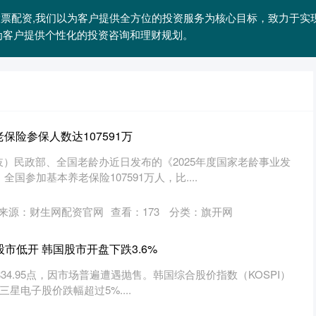
规股票配资,我们以为客户提供全方位的投资服务为核心目标，致力于
为客户提供个性化的投资咨询和理财规划。
保险参保人数达107591万
岐）民政部、全国老龄办近日发布的《2025年度国家老龄事业发
全国参加基本养老保险107591万人，比....
来源：财生网配资官网
查看：
173
分类：
旗开网
股市低开 韩国股市开盘下跌3.6%
834.95点，因市场普遍遭遇抛售。韩国综合股价指数（KOSPI）
。三星电子股价跌幅超过5%....