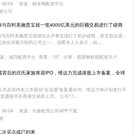
08-04
来源：财米网配资平台
资公司
康与百时美施贵宝就一笔4000亿美元的巨额交易进行了磋商
康与百时美施贵宝就潜在合并事宜进行了初步磋商，若交易达成，
元的全球最大制药公司之一。 该匿名人士表示，由....
源：涵乔配资平台
查看：
137
分类：
股票网炒股配资开户
嘉诚背后的庄氏家族将迎IPO，维达力完成港股上市备案，全球
上市及境内未上市股份“全流通”备案通知书。维达力将计划发行不
市普通股并在香港交易所上市。 公司17....
08-04
来源：长春配资公司APP下载
资
二次买点或已到来