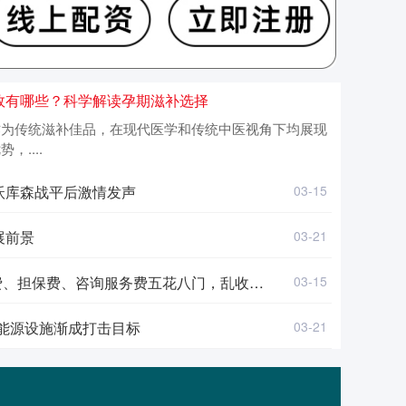
效有哪些？科学解读孕期滋补选择
作为传统滋补佳品，在现代医学和传统中医视角下均展现
....
沃库森战平后激情发声
03-15
展前景
03-21
担保费、咨询服务费五花八门，乱收费引发大量投诉
03-15
 能源设施渐成打击目标
03-21