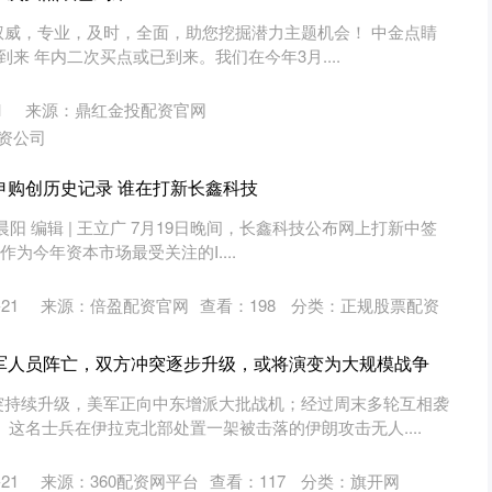
权威，专业，及时，全面，助您挖掘潜力主题机会！ 中金点睛
已到来 年内二次买点或已到来。我们在今年3月....
1
来源：鼎红金投配资官网
资公司
申购创历史记录 谁在打新长鑫科技
叶晨阳 编辑 | 王立广 7月19日晚间，长鑫科技公布网上打新中签
作为今年资本市场最受关注的I....
21
来源：倍盈配资官网
查看：
198
分类：
正规股票配资
美军人员阵亡，双方冲突逐步升级，或将演变为大规模战争
突持续升级，美军正向中东增派大批战机；经过周末多轮互相袭
这名士兵在伊拉克北部处置一架被击落的伊朗攻击无人....
21
来源：360配资网平台
查看：
117
分类：
旗开网