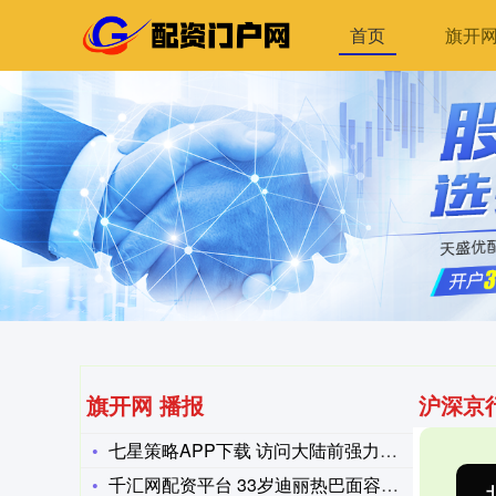
首页
旗开
旗开网 播报
沪深京
七星策略APP下载 访问大陆前强力反击民进党 郑丽文喊话赖清
千汇网配资平台 33岁迪丽热巴面容饱满，变得更美了，没有新疆
沪深300
4651.31
-6.85
-0.15%