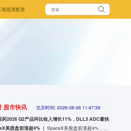
正规股票配资
时 股市快讯
北京时间:
2026-08-06 11:47:40
再鼎医药2026 Q2产品环比收入增长11%，DLL3 ADC最快明年提交美国上市申请
再鼎医
ceX美股盘前涨超4%
SpaceX美股盘前涨超4%，现报112.68美元。
3515.56
基金指数
722
-19.58
-0.55%