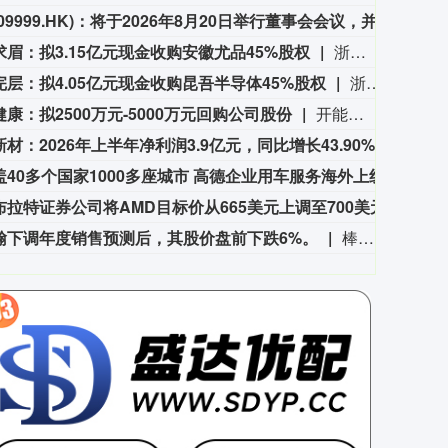
网易(09999.HK)：将于2026年8月20日举行董事会会议，并将于会上批准公司截至2026年6月30日止第二季度和上半年的未经审核业绩及公告。
网易(
求眉：拟3.15亿元现金收购安徽尤品45%股权
浙江求眉公告称，公司拟以现金方式受让南京尤品科技等股东持有的安徽尤品45%股权，交易作价不高于3.15亿元。交易完成后，公司将取得安徽尤品控制权。收购款分五期支付，若业绩不达标，公司有权要求回购股权。此外，南京尤品科技将6%表决权委托给公司。协议还对业绩承诺、尽职调查、排他期等事项作出约定。协议需经双方董事会、股东会审议通过后生效。
完层：拟4.05亿元现金收购昆吾半导体45%股权
浙边完层公告称，公司拟以现金方式受让锟罡（江西）科技等三家公司持有的昆吾半导体科技（江西）有限公司45%股权，交易作价不高于4.05亿元。交易完成后，公司将取得标的公司控制权。转让款分五期支付，业绩承诺方需对2026 - 2028年净利润作出承诺，若未达业绩要求，需进行补偿或回购股权。本意向协议需经双方董事会/股东会审议通过后生效。
康：拟2500万元-5000万元回购公司股份
开能健康8月6日公告，拟以集中竞价交易方式回购公司股份，回购总金额不低于2500万元且不超过5000万元。回购价格不超过6.5元/股。回购股份将用于股权激励或员工持股计划。回购期限为自董事会审议通过回购股份方案之日起6个月内。
材：2026年上半年净利润3.9亿元，同比增长43.90%
伟星新
已覆盖40多个国家1000多座城市 高德企业用车服务海外上线
近日
罗森布拉特证券公司将AMD目标价从665美元上调至700美元。
罗森布
翰下调年度销售预测后，其股价盘前下跌6%。
棒约翰下调年度销售预测后，其股价盘前下跌6%。