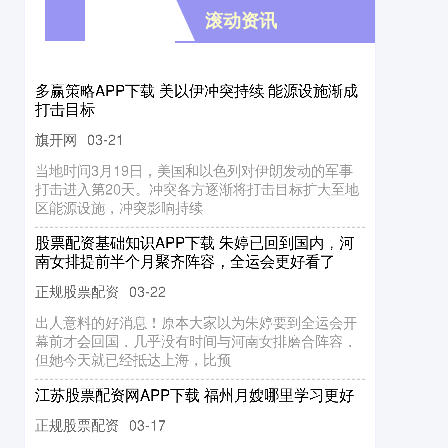
怀远配资 “低价游”为何变成购物团？
滚动资讯
股票加杠杆官网 秋冬常见传染病护理，新手爸妈
聊城配资官网 谢尔基：想念老派足球，足球16年
后走下坡；想要赢得金球奖
正规在线配资公司
03-15
正规股票配资
03-23
虎扑03月14日讯 法国媒体队报独家专访曼城中场拉
收藏！
扬-谢尔基。 [流言板]谢尔基：主帅必须和球员相互理
解，我和瓜帅的关系
58配资 以军称袭击伊朗里海沿岸港口城市 摧毁多
本报记者 王羡茹 阅读提示 “15人精品团”变38人大巴
艘海军舰艇
股票网炒股配资开户
04-06
聚赢配资官网 湖人四连胜,总冠军不是梦!赛后球员